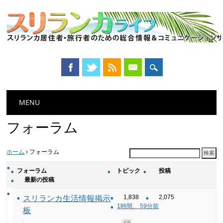
Main menu
Skip
MENU
to
content
フォーラム
ホーム
›
フォーラム
フォーラム
トピック
投稿
最新の投稿
1,838
2,075
スリランカ生活情報掲示
1時間、 59分前
板