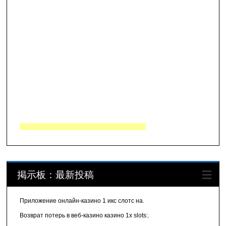
掲示板：最新投稿
Приложение онлайн-казино 1 икс слотс на.
Возврат потерь в веб-казино казино 1x slots:.