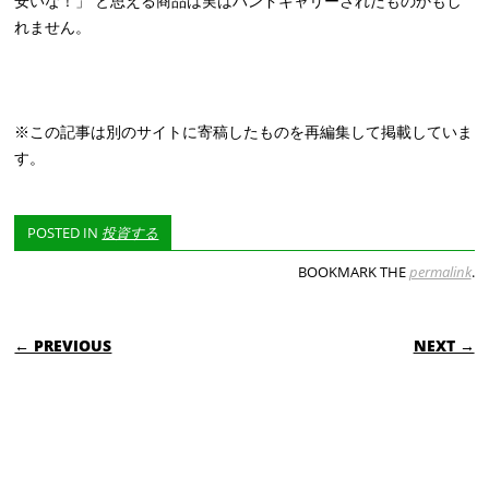
安いな！」 と思える商品は実はハンドキャリーされたものかもし
れません。
※この記事は別のサイトに寄稿したものを再編集して掲載していま
す。
POSTED IN
投資する
BOOKMARK THE
permalink
.
POST NAVIGATION
← PREVIOUS
NEXT →