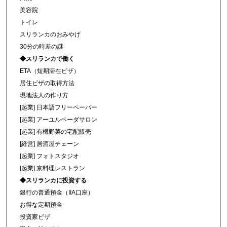
美容院
トイレ
スリランカのおみやげ
30分の時差の謎
◆スリランカで働く
ETA（短期滞在ビザ）
居住ビザの取得方法
現地法人の作り方
[起業] 日本語フリーペーパー
[起業] アーユルベーダサロン
[起業] 有機野菜の宅配販売
[経営] 居酒屋チェーン
[起業] フォトスタジオ
[起業] 京料理レストラン
◆スリランカに投資する
銀行の普通預金（IIA口座）
お得な定期預金
投資家ビザ