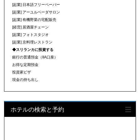
[起業] 日本語フリーペーパー
[起業] アーユルベーダサロン
[起業] 有機野菜の宅配販売
[経営] 居酒屋チェーン
[起業] フォトスタジオ
[起業] 京料理レストラン
◆スリランカに投資する
銀行の普通預金（IIA口座）
お得な定期預金
投資家ビザ
現金の持ち出し
ホテルの検索と予約