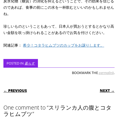
炭水化物（糖質）の消化を抑えるということで、その効果を信じる
のであれば、食事の前にこの水を一杯飲むといいのかもしれません
ね。
珍しいものということもあって、日本人が買おうとするとかなり高
い金額を吹っ掛けられることがあるのでお気を付けください。
関連記事：
希少！コタラヒムブツのカップをお譲りします。
POSTED IN
暮らす
BOOKMARK THE
permalink
.
POST NAVIGATION
← PREVIOUS
NEXT →
One comment to “スリランカ人の腹とコタ
ラヒムブツ”