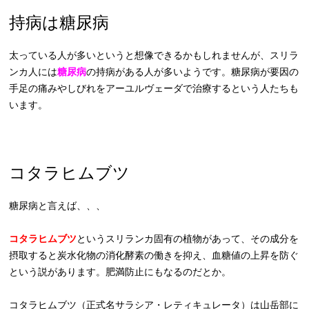
持病は糖尿病
太っている人が多いというと想像できるかもしれませんが、スリラ
ンカ人には
糖尿病
の持病がある人が多いようです。糖尿病が要因の
手足の痛みやしびれをアーユルヴェーダで治療するという人たちも
います。
コタラヒムブツ
糖尿病と言えば、、、
コタラヒムブツ
というスリランカ固有の植物があって、その成分を
摂取すると炭水化物の消化酵素の働きを抑え、血糖値の上昇を防ぐ
という説があります。肥満防止にもなるのだとか。
コタラヒムブツ（正式名サラシア・レティキュレータ）は山岳部に